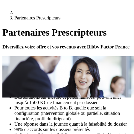
Partenaires Prescripteurs
Partenaires Prescripteurs
Diversifiez votre offre et vos revenus avec Bibby Factor France
Rejoignez-nous en tant qu'apporteur d’affaires
La prescription est au cœur de notre stratégie de développement à
long terme:
Vingt ans de partenariat fructueux avec nos apporteurs
d'affaires
Des solutions sur mesure et personnalisées, pouvant aller
jusqu’à 1500 K€ de financement par dossier
Pour toutes les activités B to B, quelle que soit la
configuration (intervention globale ou partielle, situation
financière, profil du dirigeant)
Une réponse dans la journée quant à la faisabilité du dossier
98% d'accords sur les dossiers présentés