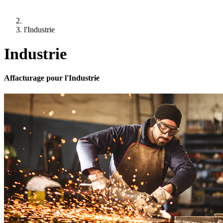
l'Industrie
Industrie
Affacturage pour l'Industrie
Le financement des activités industrielles est au cœur
de notre savoir faire.
Approvisionnement, encours de production, stocks, etc. l’activité
industrielle consomme d’importants volumes de liquidités….sans
compter les délais de règlement des clients.
Quels que soient l’âge et la situation de votre entreprise, Bibby
Factor France peut financer:
Vos factures fermes ou intermédiaires (factures de phase ou
issues de commandes ouvertes)
Vos marchés publics
Sur le marché français comme à l’export